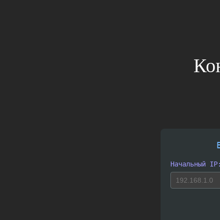
Перейти
к
содержимому
Ко
Начальный IP