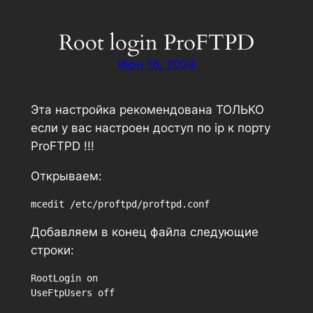
Перейти
к
Root login ProFTPD
содержимому
Июн 16, 2024
Эта настройка рекомендована ТОЛЬКО
если у вас настроен доступ по ip к порту
ProFTPD !!!
Открываем:
mcedit /etc/proftpd/proftpd.conf
Добавляем в конец файла следующие
строки:
RootLogin on

UseFtpUsers off